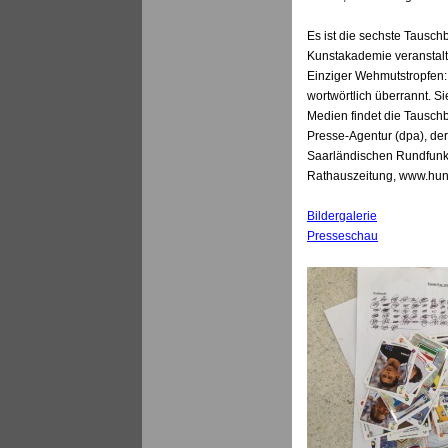
Es ist die sechste Tausch
Kunstakademie veranstaltet
Einziger Wehmutstropfen:
wortwörtlich überrannt. S
Medien findet die Tausch
Presse-Agentur (dpa), de
Saarländischen Rundfunks 
Rathauszeitung, www.hund
Bildergalerie
Presseschau