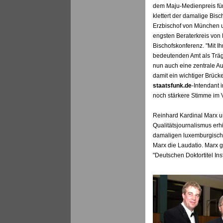
dem Maju-Medienpreis für 
klettert der damalige Bisc
Erzbischof von München u
engsten Beraterkreis von
Bischofskonferenz. "Mit I
bedeutenden Amt als Träg
nun auch eine zentrale Au
damit ein wichtiger Brück
staatsfunk.de
-Intendant 
noch stärkere Stimme im V
Reinhard Kardinal Marx 
Qualitätsjournalismus erh
damaligen luxemburgische
Marx die Laudatio. Marx g
"Deutschen Doktortitel Ins